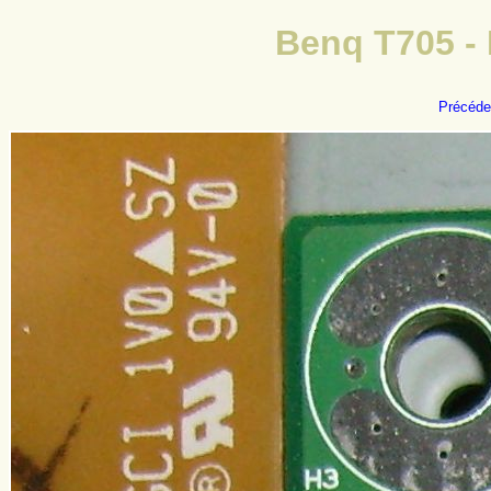
Benq T705 -
Précéde