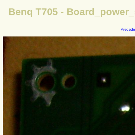
Benq T705 - Board_power_
Précéde